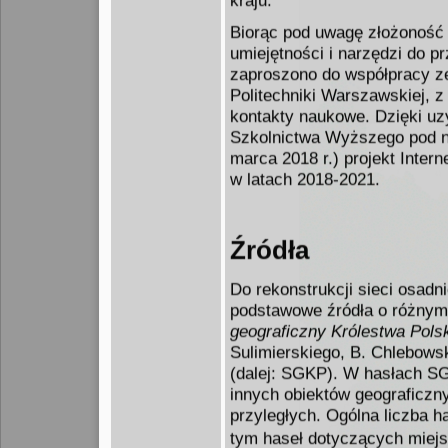
kraju.
Biorąc pod uwagę złożonoś
umiejętności i narzędzi do p
zaproszono do współpracy zes
Politechniki Warszawskiej, z
kontakty naukowe. Dzięki uz
Szkolnictwa Wyższego pod na
marca 2018 r.) projekt Inter
w latach 2018-2021.
Źródła
Do rekonstrukcji sieci osadn
podstawowe źródła o różnym
geograficzny Królestwa Polsk
Sulimierskiego, B. Chlebow
(dalej: SGKP). W hasłach S
innych obiektów geograficzn
przyległych. Ogólna liczba 
tym haseł dotyczących miejs