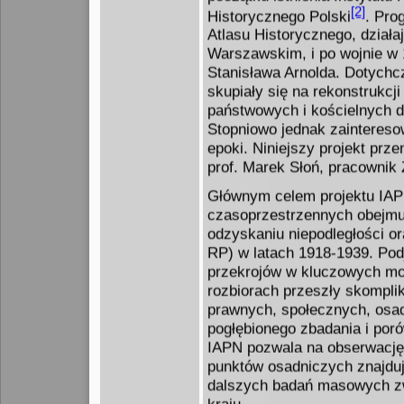
[2]
Historycznego Polski
. Pro
Atlasu Historycznego, dział
Warszawskim, i po wojnie w 1
Stanisława Arnolda. Dotych
skupiały się na rekonstrukcji
państwowych i kościelnych dl
Stopniowo jednak zaintereso
epoki. Niniejszy projekt prz
prof. Marek Słoń, pracownik 
Głównym celem projektu IAPN
czasoprzestrzennych obejmuj
odzyskaniu niepodległości ora
RP) w latach 1918-1939. Pod
przekrojów w kluczowych mome
rozbiorach przeszły skompli
prawnych, społecznych, osad
pogłębionego zbadania i por
IAPN pozwala na obserwację 
punktów osadniczych znajduj
dalszych badań masowych zw