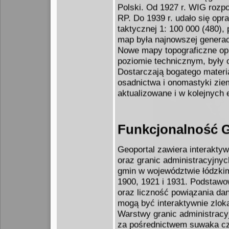
Polski. Od 1927 r. WIG rozp
RP. Do 1939 r. udało się op
taktycznej 1: 100 000 (480)
map była najnowszej generac
Nowe mapy topograficzne o
poziomie technicznym, były 
Dostarczają bogatego materi
osadnictwa i onomastyki zie
aktualizowane i w kolejnych 
Funkcjonalność 
Geoportal zawiera interakty
oraz granic administracyjnyc
gmin w województwie łódzkim
1900, 1921 i 1931. Podstawo
oraz liczność powiązania da
mogą być interaktywnie zlok
Warstwy granic administracy
za pośrednictwem suwaka cz