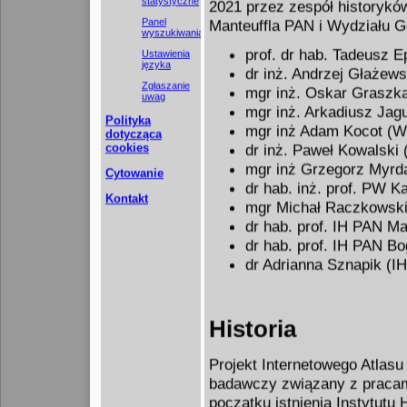
statystyczne
2021 przez zespół historyków
Panel
Manteuffla PAN i Wydziału Ge
wyszukiwania
prof. dr hab. Tadeusz E
Ustawienia
języka
dr inż. Andrzej Głaże
Zgłaszanie
mgr inż. Oskar Grasz
uwag
mgr inż. Arkadiusz Ja
Polityka
mgr inż Adam Kocot (
dotycząca
cookies
dr inż. Paweł Kowalsk
mgr inż Grzegorz Myrd
Cytowanie
dr hab. inż. prof. PW
Kontakt
mgr Michał Raczkowski
dr hab. prof. IH PAN M
dr hab. prof. IH PAN B
dr Adrianna Sznapik (I
Historia
Projekt Internetowego Atlasu 
badawczy związany z pracam
początku istnienia Instytutu