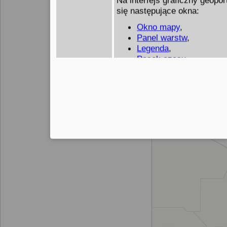
się następujące okna:
Okno mapy
,
Panel warstw
,
Legenda
,
Pasek czasu
,
Okno Słownika Geograf
Panel danych statysty
Panel wyszukiwania
.