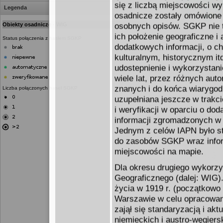
się z liczbą miejscowości w
Legenda
osadnicze zostały omówione 
osobnych opisów. SGKP nie t
Obiekty osadnicze - WIG
ich położenie geograficzne i
Status połączenia z hasłem SGKP
dodatkowych informacji, o 
kulturalnym, historycznym i
udostepnienie i wykorzystani
wiele lat, przez różnych aut
znanych i do końca wiarygod
Liczba połączonych haseł SGKP
uzupełniana jeszcze w trakc
i weryfikacji w oparciu o do
informacji zgromadzonych w
Jednym z celów IAPN było st
do zasobów SGKP wraz infor
miejscowości na mapie.
Dla okresu drugiego wykorz
Geograficznego (dalej: WIG)
życia w 1919 r. (początkowo
Warszawie w celu opracowan
zajął się standaryzacją i ak
niemieckich i austro-węgier