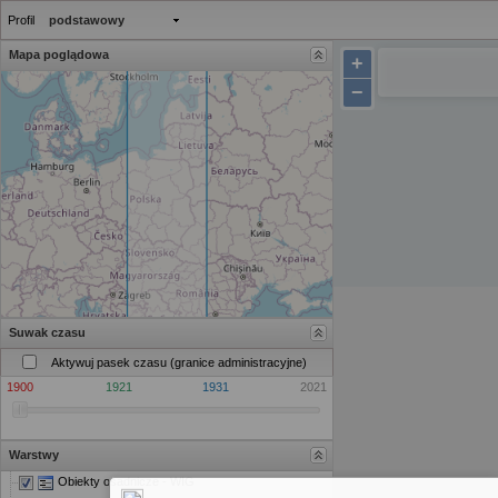
Profil
podstawowy
Mapa poglądowa
+
−
Suwak czasu
Aktywuj pasek czasu (granice administracyjne)
1900
1921
1931
2021
Warstwy
Obiekty osadnicze - WIG