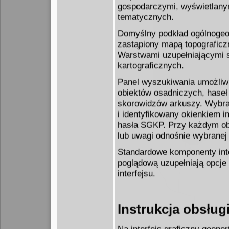
gospodarczymi, wyświetlanym
tematycznych.
Domyślny podkład ogólnogeo
zastąpiony mapą topograficz
Warstwami uzupełniającymi 
kartograficznych.
Panel wyszukiwania umożliwi
obiektów osadniczych, haseł
skorowidzów arkuszy. Wybran
i identyfikowany okienkiem 
hasła SGKP. Przy każdym obi
lub uwagi odnośnie wybranej
Standardowe komponenty inte
poglądową uzupełniają opcje
interfejsu.
Instrukcja obsług
Na interfejs graficzny geopor